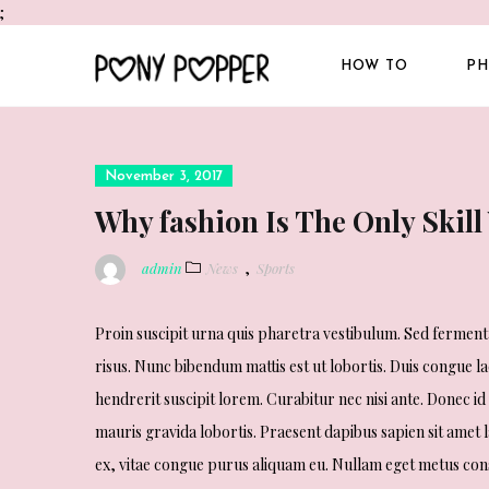
;
HOW TO
PH
Posted
November 3, 2017
on
Why fashion Is The Only Skill
,
admin
News
Sports
Proin suscipit urna quis pharetra vestibulum. Sed fermentu
risus. Nunc bibendum mattis est ut lobortis. Duis congue la
hendrerit suscipit lorem. Curabitur nec nisi ante. Donec id 
mauris gravida lobortis. Praesent dapibus sapien sit amet 
ex, vitae congue purus aliquam eu. Nullam eget metus consec