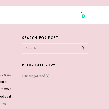
0
SEARCH FOR POST
BLOG CATEGORY
e varius
Uncategorized
(1)
gna non,
sit amet
mod erat
r, eu