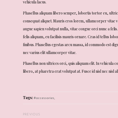
vehicula lacus.
Phasellus aliquam libero semper, lobortis tortor eu, ultric
consequat aliquet. Mauris eros lorem, ullamcorper vitae ve
augue sapien volutpat nulla, vitae congue orci nunc a felis.
felis aliquam, eu facilisis mauris ornare. Cras id tellus l
finibus. Phasellus egestas arcu massa, id commodo est dign
nec varius elit ullamcorper vitae.
Phasellus non ultrices orci, quis aliquam elit. In vehicula 
libero, at pharetra erat volutpat at. Fusce id nisl nec nisl 
Tags:
accessories
PREVIOUS