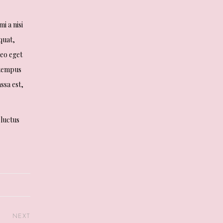
i a nisi
quat,
leo eget
d tempus
ssa est,
 luctus
NEXT