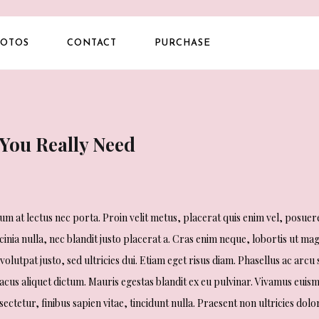
OTOS
CONTACT
PURCHASE
 You Really Need
m at lectus nec porta. Proin velit metus, placerat quis enim vel, posuer
cinia nulla, nec blandit justo placerat a. Cras enim neque, lobortis ut ma
volutpat justo, sed ultricies dui. Etiam eget risus diam. Phasellus ac arcu 
lacus aliquet dictum. Mauris egestas blandit ex eu pulvinar. Vivamus euis
tetur, finibus sapien vitae, tincidunt nulla. Praesent non ultricies dolo