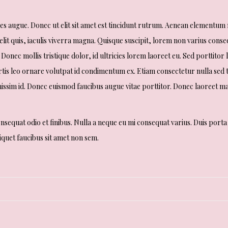
es augue. Donec ut elit sit amet est tincidunt rutrum. Aenean elementum m
lit quis, iaculis viverra magna. Quisque suscipit, lorem non varius conse
 Donec mollis tristique dolor, id ultricies lorem laoreet eu. Sed porttitor 
obortis leo ornare volutpat id condimentum ex. Etiam consectetur nulla se
issim id. Donec euismod faucibus augue vitae porttitor. Donec laoreet ma
consequat odio et finibus. Nulla a neque eu mi consequat varius. Duis porta
aliquet faucibus sit amet non sem.