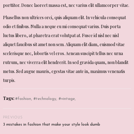
porttitor. Donec laoreet massa est, nec varius elit ullamcorper vitae.
Phasellus non ultrices orci, quis aliquam elit. In vehicula consequat
odio et finibus. Nulla a neque eu mi consequat varius. Duis porta
luctus libero, at pharetra erat volutpat at. Fusce id nisl nec nisl
aliquet faucibus sit amet non sem. Aliquam elit diam, euismod vitae
scelerisque nec, lobortis vel eros. Aenean suscipit tellus nec urna
rutrum, nec viverra elit hendrerit. In sed gravida quam, non blandit
metus. Sed augue mauris, egestas vitae ante in, maximus venenatis
turpis.
Tags:
fashion
technology
vintage
PREVIOUS
3 mistakes in fashion that make your style look dumb