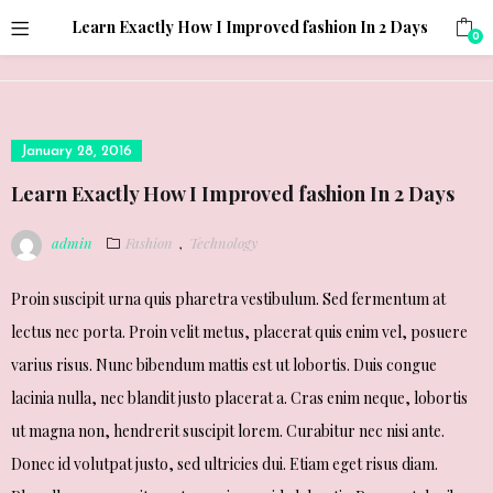
;
Learn Exactly How I Improved fashion In 2 Days
0
Posted
January 28, 2016
on
Learn Exactly How I Improved fashion In 2 Days
admin
Fashion
Technology
,
Proin suscipit urna quis pharetra vestibulum. Sed fermentum at
lectus nec porta. Proin velit metus, placerat quis enim vel, posuere
varius risus. Nunc bibendum mattis est ut lobortis. Duis congue
lacinia nulla, nec blandit justo placerat a. Cras enim neque, lobortis
ut magna non, hendrerit suscipit lorem. Curabitur nec nisi ante.
Donec id volutpat justo, sed ultricies dui. Etiam eget risus diam.