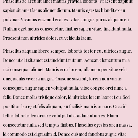
Phasellus ac arcu sit amet mauris gravida lobortis. Praesent dapibus
sapien sit amet lacus aliquet dictum. Mauris egestas blandit ex eu
pulvinar. Vivamus euismod erat ex, vitae congue purus aliquam eu.
Nullam eget metus consectetur, finibus sapien vitae, tincidunt nulla.
Praesent non ultricies dolor, eu vehicula lacus.
Phasellus aliquam libero semper, lobortis tortor eu, ultrices augue.
Donec ut elit sit amet est tincidunt rutrum. Aenean elementum mi a
nisi consequat aliquet. Mauris eros lorem, ullamcorper vitae velit
quis, iaculis viverra magna. Quisque suscipit, lorem non varius
consequat, augue sapien volutpat nulla, vitae congue orci nunc a
felis. Donec mollis tristique dolor, id ultricies lorem laoreet eu. Sed
porttitor leo eget felis aliquam, eu facilisis mauris ornare. Cras id
tellus lobortis leo ornare volutpat id condimentum ex. Etiam
consectetur nulla sed tempus finibus. Phasellus egestas arcu massa,
id commodo est dignissim id. Donec euismod faucibus augue vitae